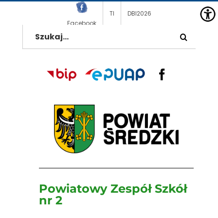
Przejdź
TI
DBI2026
do
Facebook
Szukaj
zawartości
BIP
EPUAP
Facebook
Powiatowy Zespół Szkół
nr 2