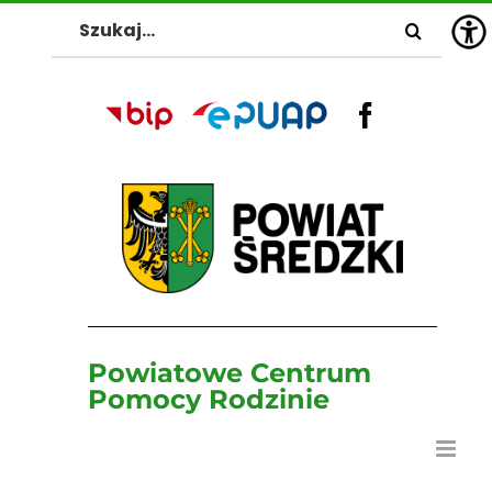
Przejdź
Szukaj
do
zawartości
BIP
EPUAP
Facebook
Powiatowe Centrum
Pomocy Rodzinie